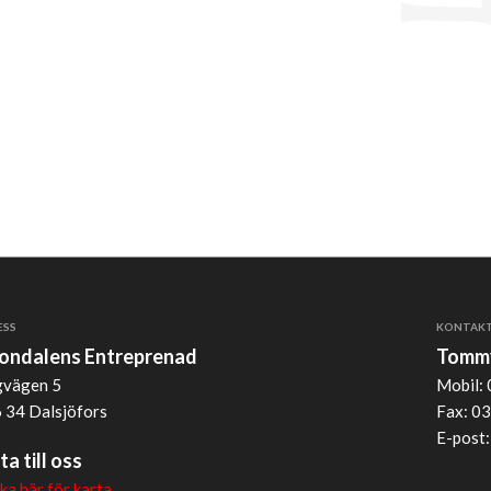
ESS
KONTAK
jondalens Entreprenad
Tommy
vägen 5
Mobil: 
 34 Dalsjöfors
Fax: 03
E-post
ta till oss
cka här för karta