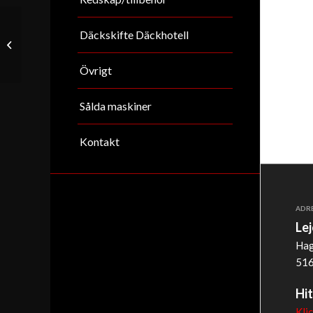
Däckskifte Däckhotell
Volvo EC70
Övrigt
Sålda maskiner
Kontakt
ADR
Le
Hag
516
Hit
Kli