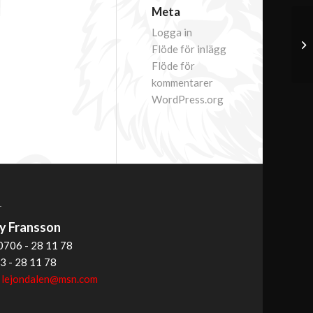
Meta
Logga in
Flöde för inlägg
Flöde för
kommentarer
WordPress.org
T
 Fransson
0706 - 28 11 78
3 - 28 11 78
:
lejondalen@msn.com