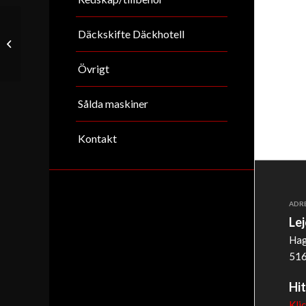
Däckskifte Däckhotell
Yanmar B37
Övrigt
Sålda maskiner
Kontakt
ADR
Le
Hag
516
Hit
Kli