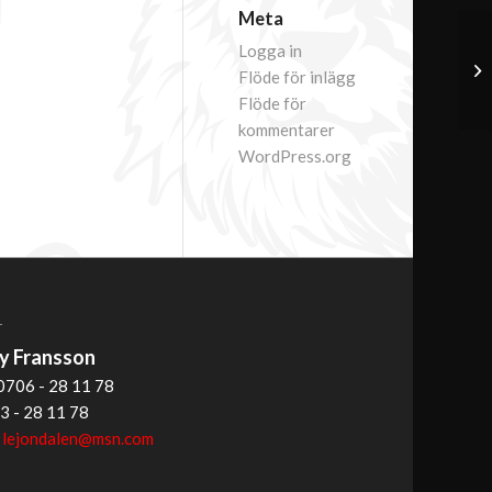
Meta
Logga in
Flöde för inlägg
Flöde för
kommentarer
WordPress.org
T
 Fransson
0706 - 28 11 78
3 - 28 11 78
:
lejondalen@msn.com