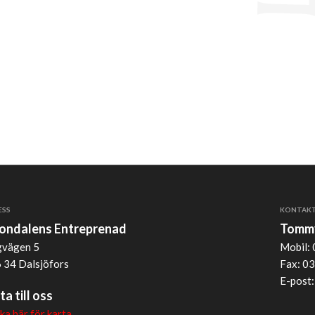
ESS
KONTAK
jondalens Entreprenad
Tommy
vägen 5
Mobil: 
 34 Dalsjöfors
Fax: 03
E-post
ta till oss
cka här för karta