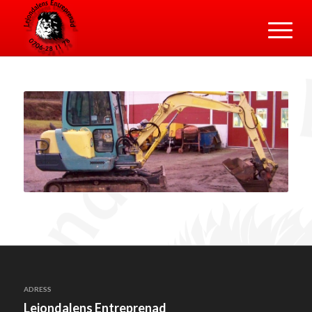
ADRESS
Lejondalens Entreprenad