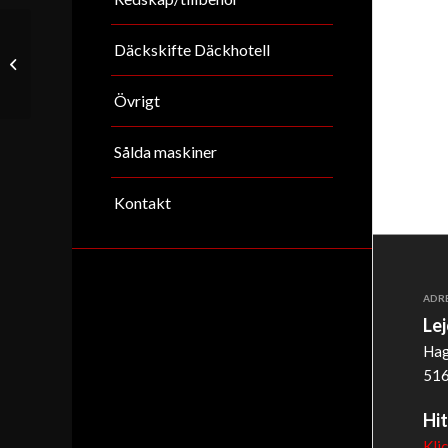
Däckskifte Däckhotell
Yanmar B37
Övrigt
Sålda maskiner
Kontakt
ADR
Le
Hag
516
Hit
Kli