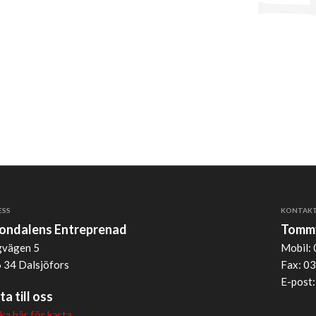
ESS
KONTAK
jondalens Entreprenad
Tommy
vägen 5
Mobil: 
 34 Dalsjöfors
Fax: 03
E-post
ta till oss
cka här för karta