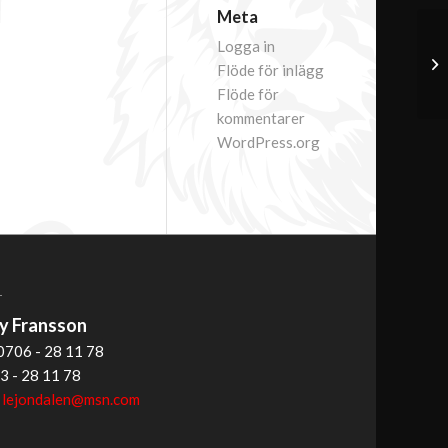
Meta
Logga in
Flöde för inlägg
Flöde för
kommentarer
WordPress.org
T
 Fransson
0706 - 28 11 78
3 - 28 11 78
:
lejondalen@msn.com