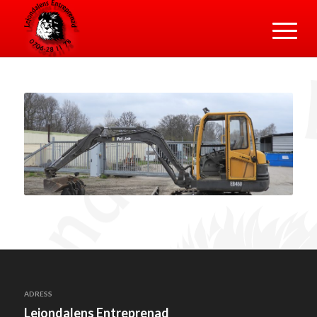
ADRESS
Lejondalens Entreprenad