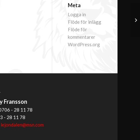
Meta
Logga in
Flöde för inlägg
Flöde för
kommentarer
WordPress.org
T
 Fransson
0706 - 28 11 78
3 - 28 11 78
:
lejondalen@msn.com