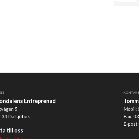
ESS
KONTAK
jondalens Entreprenad
Tommy
vägen 5
Mobil: 
 34 Dalsjöfors
Fax: 03
E-post
ta till oss
cka här för karta