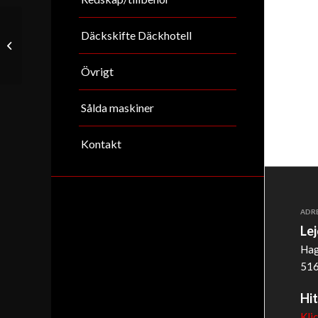
Däckskifte Däckhotell
Volvo EC45/ Pel-job
EB450
Övrigt
Sålda maskiner
Kontakt
ADR
Le
Hag
516
Hit
Kli