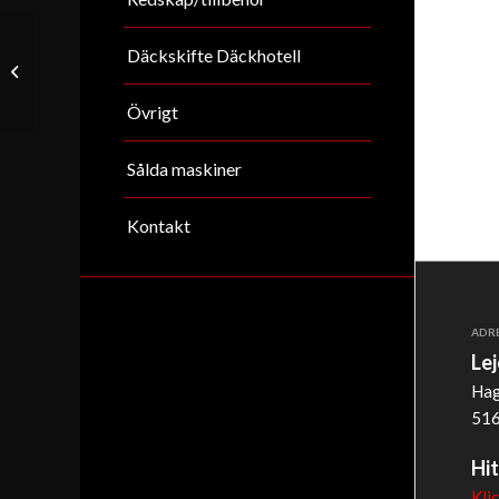
Däckskifte Däckhotell
Komatsu 78MR
Övrigt
Sålda maskiner
Kontakt
ADR
Le
Hag
516
Hit
Kli