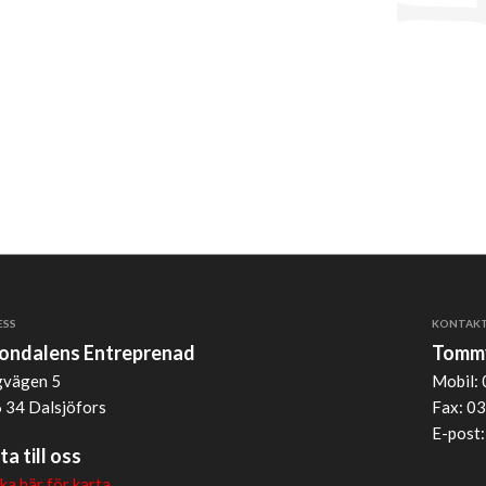
ESS
KONTAK
jondalens Entreprenad
Tommy
vägen 5
Mobil: 
 34 Dalsjöfors
Fax: 03
E-post
ta till oss
cka här för karta