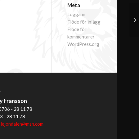
Meta
Logga in
Flöde för inlägg
Flöde för
kommentarer
WordPress.org
T
 Fransson
0706 - 28 11 78
3 - 28 11 78
:
lejondalen@msn.com