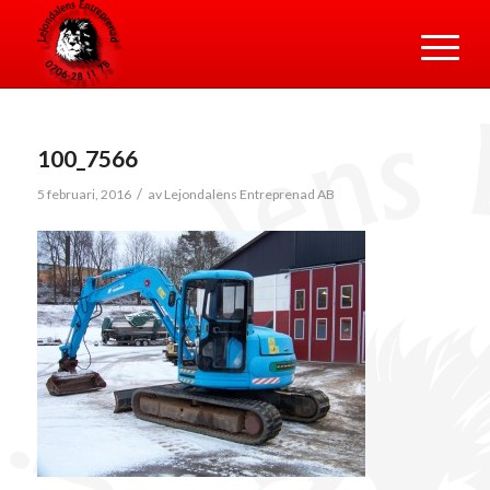
100_7566
/
5 februari, 2016
av
Lejondalens Entreprenad AB