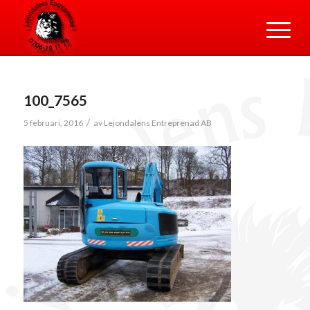
100_7565
/
5 februari, 2016
av
Lejondalens Entreprenad AB