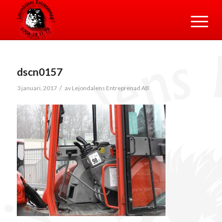
dscn0157
/
3 januari, 2017
av
Lejondalens Entreprenad AB