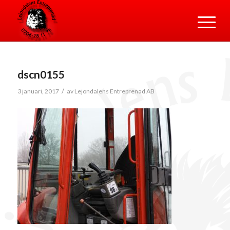
dscn0155
/
3 januari, 2017
av
Lejondalens Entreprenad AB