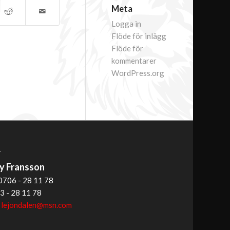
Meta
Logga in
Flöde för inlägg
Flöde för
kommentarer
WordPress.org
T
 Fransson
0706 - 28 11 78
3 - 28 11 78
:
lejondalen@msn.com