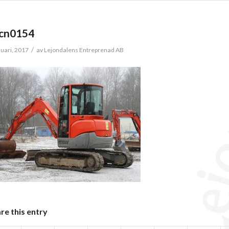
cn0154
/
nuari, 2017
av
Lejondalens Entreprenad AB
re this entry