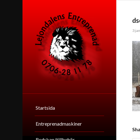
ds
3 ja
Startsida
Entreprenadmaskiner
Sha
Redskap/tillbehör