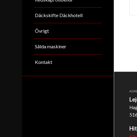
Däckskifte Däckhotell
Övrigt
Sålda maskiner
Kontakt
ADR
Le
Hag
516
Hit
Kli