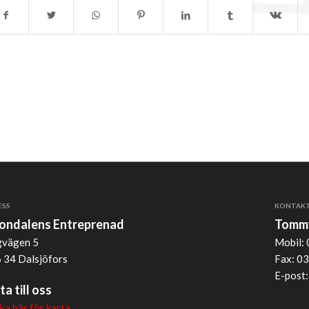
ESS
KONTAK
jondalens Entreprenad
Tommy
vägen 5
Mobil: 
 34 Dalsjöfors
Fax: 03
E-post
ta till oss
cka här för karta