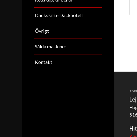
Däckskifte Däckhotell
Övrigt
Sålda maskiner
Kontakt
ADR
Le
Hag
516
Hit
Kli