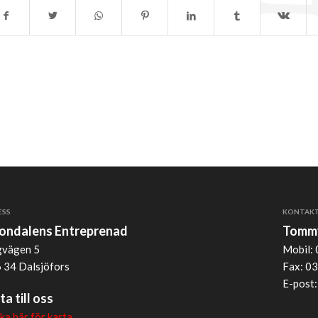
ESS
KONTAK
jondalens Entreprenad
Tommy
vägen 5
Mobil: 
 34 Dalsjöfors
Fax: 03
E-post
ta till oss
cka här för karta