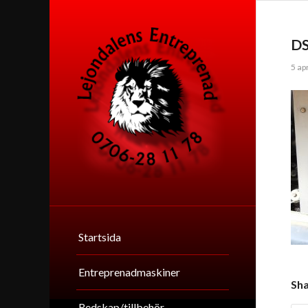
D
5 ap
Startsida
Entreprenadmaskiner
Sha
Redskap/tillbehör