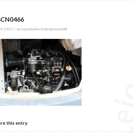
SCN0466
/
ril, 2017
av
Lejondalens Entreprenad AB
re this entry