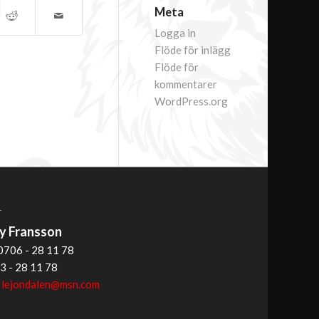
Meta
Logga in
Flöde för inlägg
Flöde för
kommentarer
WordPress.org
T
 Fransson
0706 - 28 11 78
3 - 28 11 78
:
lejondalen@msn.com