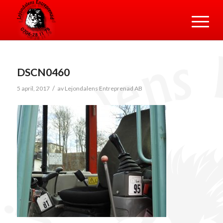
DSCN0460
/
5 april, 2017
av
Lejondalens Entreprenad AB