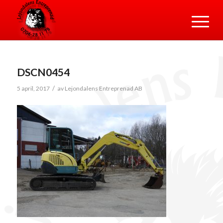
DSCN0454
/
5 april, 2017
av
Lejondalens Entreprenad AB