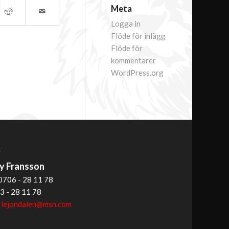
Meta
Logga in
Flöde för inlägg
Flöde för
kommentarer
WordPress.org
T
 Fransson
0706 - 28 11 78
3 - 28 11 78
:
lejondalen@msn.com