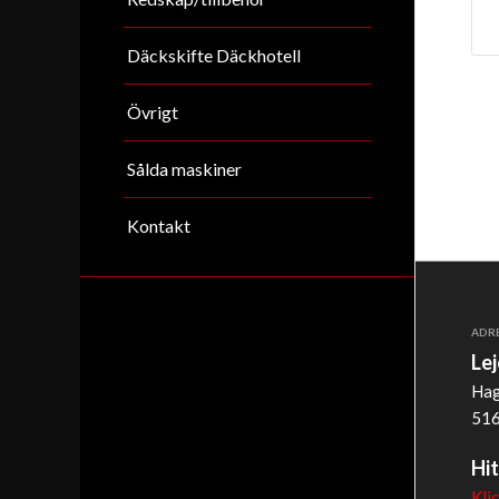
Däckskifte Däckhotell
Övrigt
Sålda maskiner
Kontakt
ADR
Le
Hag
516
Hit
Kli