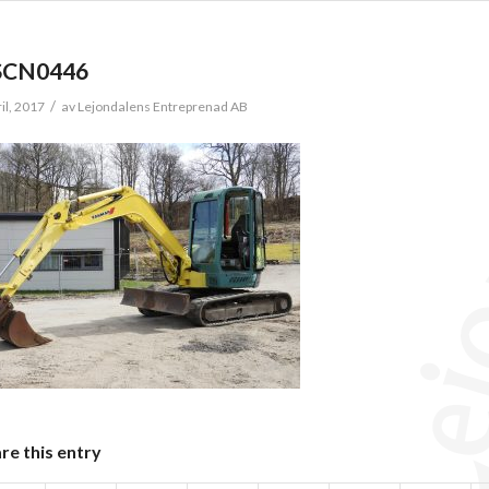
SCN0446
/
ril, 2017
av
Lejondalens Entreprenad AB
re this entry