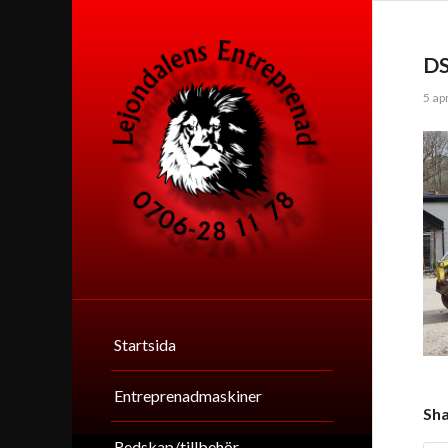
D
5 ap
Startsida
Entreprenadmaskiner
Sha
Redskap/tillbehör