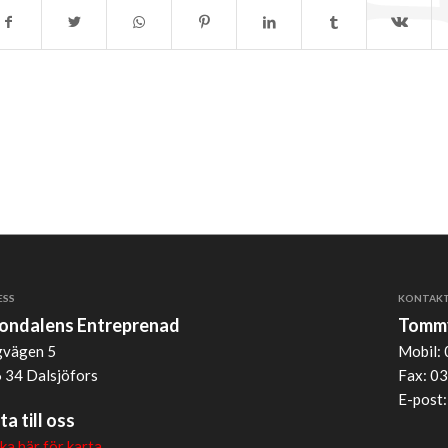
ESS
KONTAK
jondalens Entreprenad
Tommy
vägen 5
Mobil: 
 34 Dalsjöfors
Fax: 03
E-post
ta till oss
cka här för karta