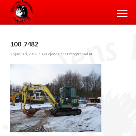
100_7482
/
26 januari, 2016
av
Lejondalens Entreprenad AB