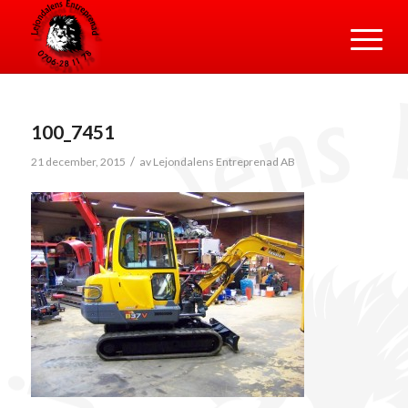
100_7451
/
21 december, 2015
av
Lejondalens Entreprenad AB