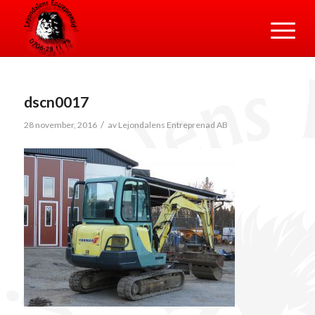
dscn0017
/
28 november, 2016
av
Lejondalens Entreprenad AB