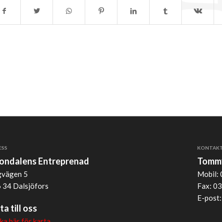
ESS
KONTAK
jondalens Entreprenad
Tommy
vägen 5
Mobil: 
 34 Dalsjöfors
Fax: 03
E-post
ta till oss
cka här för karta