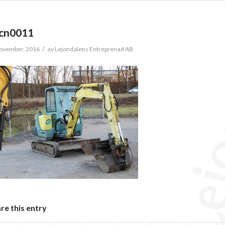
cn0011
/
ovember, 2016
av
Lejondalens Entreprenad AB
re this entry