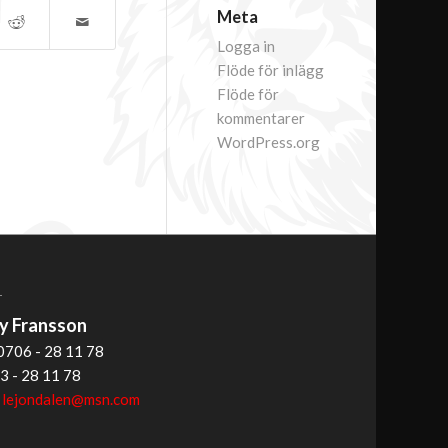
Meta
Logga in
Flöde för inlägg
Flöde för
kommentarer
WordPress.org
T
 Fransson
0706 - 28 11 78
3 - 28 11 78
:
lejondalen@msn.com