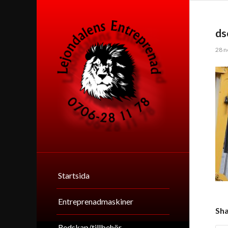
ds
28 n
Startsida
Entreprenadmaskiner
Sha
Redskap/tillbehör