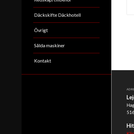
Däckskifte Däckhotell
Övrigt
Sålda maskiner
Kontakt
ADR
Le
Hag
516
Hit
Kli