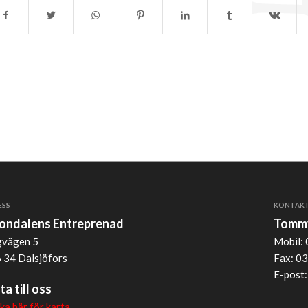
ESS
KONTAK
jondalens Entreprenad
Tommy
vägen 5
Mobil: 
 34 Dalsjöfors
Fax: 03
E-post
ta till oss
cka här för karta