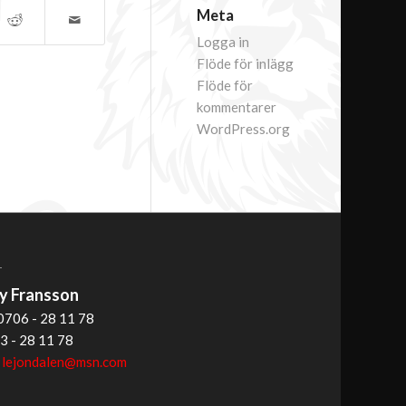
Meta
Logga in
Flöde för inlägg
Flöde för
kommentarer
WordPress.org
T
 Fransson
0706 - 28 11 78
3 - 28 11 78
:
lejondalen@msn.com