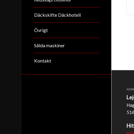
Däckskifte Däckhotell
Övrigt
Sålda maskiner
Kontakt
ADR
Le
Hag
516
Hit
Kli