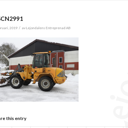
SCN2991
/
bruari, 2019
av
Lejondalens Entreprenad AB
re this entry