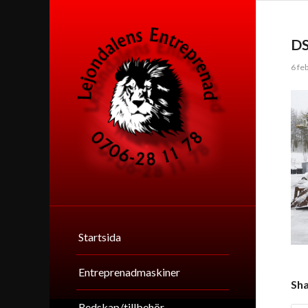
D
6 fe
Startsida
Entreprenadmaskiner
Sha
Redskap/tillbehör