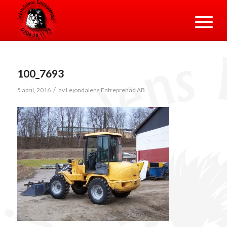
100_7693
/
5 april, 2016
av
Lejondalens Entreprenad AB