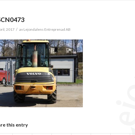
SCN0473
/
pril, 2017
av
Lejondalens Entreprenad AB
re this entry