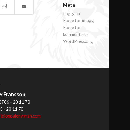
Meta
Logga in
Flöde för inlägg
Flöde för
kommentarer
WordPress.org
T
 Fransson
0706 - 28 11 78
3 - 28 11 78
:
lejondalen@msn.com