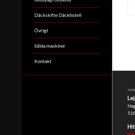
Däckskifte Däckhotell
Övrigt
Sålda maskiner
Kontakt
ADR
Le
Hag
516
Hit
Kli