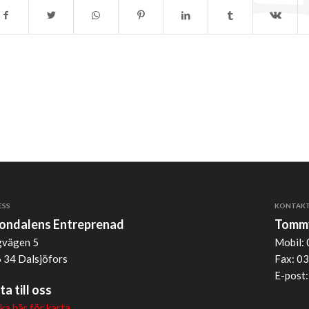
ESS
KONTAK
jondalens Entreprenad
Tommy
vägen 5
Mobil: 
 34 Dalsjöfors
Fax: 03
E-post
ta till oss
cka här för karta