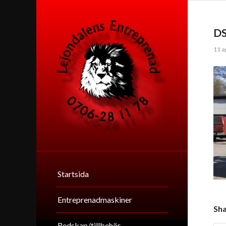
D
11 a
Startsida
Entreprenadmaskiner
Sha
Redskap/tillbehör