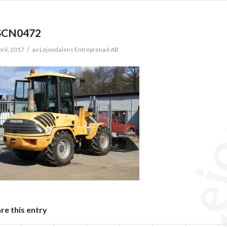
SCN0472
/
pril, 2017
av
Lejondalens Entreprenad AB
re this entry