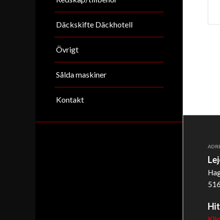
Däckskifte Däckhotell
Övrigt
Sålda maskiner
Kontakt
ADR
Le
Hag
516
Hit
Kli