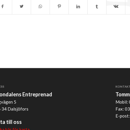
ESS
KONTAK
jondalens Entreprenad
Tommy
vägen 5
Mobil: 
 34 Dalsjöfors
Fax: 03
E-post
ta till oss
cka här för karta