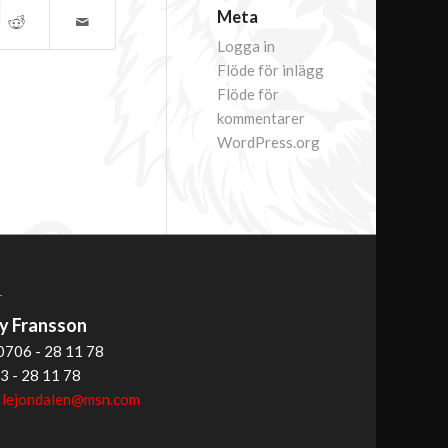
Meta
Logga in
Flöde för inlägg
Flöde för
kommentarer
WordPress.org
T
 Fransson
0706 - 28 11 78
3 - 28 11 78
:
lejondalen@msn.com