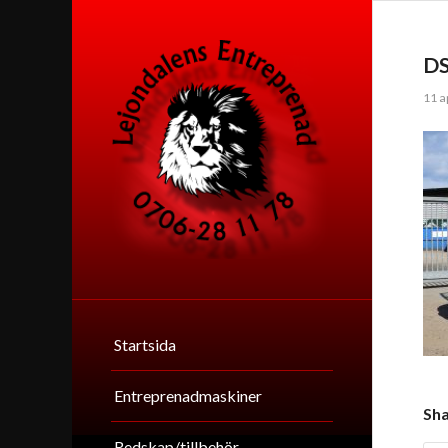
D
11 a
Startsida
Entreprenadmaskiner
Sha
Redskap/tillbehör