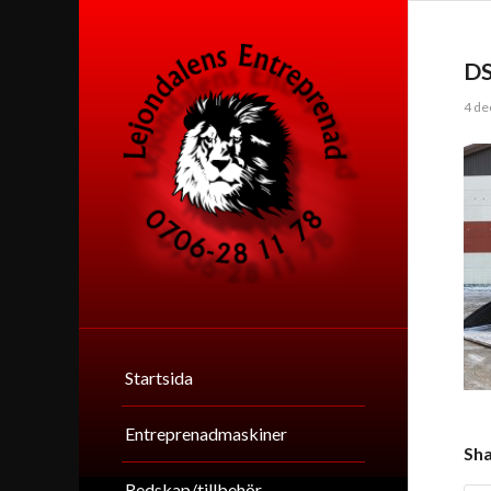
D
4 de
Startsida
Entreprenadmaskiner
Sha
Redskap/tillbehör