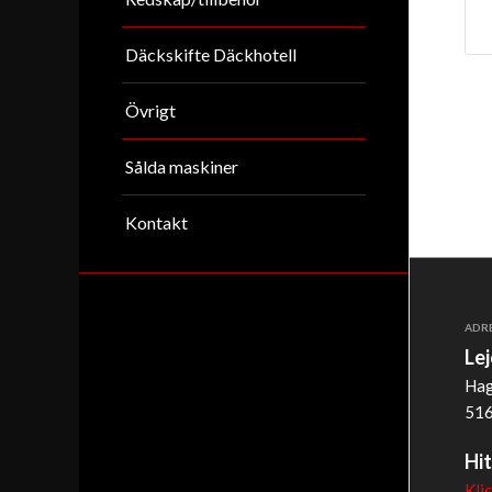
Däckskifte Däckhotell
Övrigt
Sålda maskiner
Kontakt
ADR
Le
Hag
516
Hit
Kli