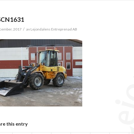
SCN1631
/
cember, 2017
av
Lejondalens Entreprenad AB
re this entry