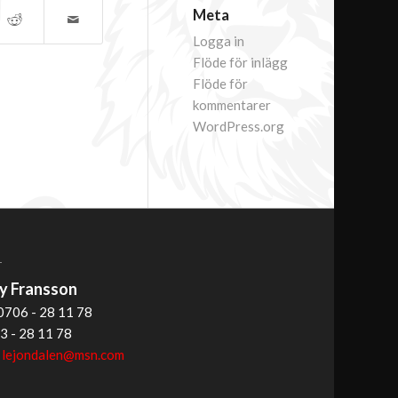
Meta
Logga in
Flöde för inlägg
Flöde för
kommentarer
WordPress.org
T
 Fransson
0706 - 28 11 78
3 - 28 11 78
:
lejondalen@msn.com