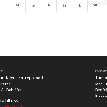
ESS
KONTAK
jondalens Entreprenad
Tommy
vägen 5
Mobil: 
 34 Dalsjöfors
Fax: 03
E-post
ta till oss
cka här för karta