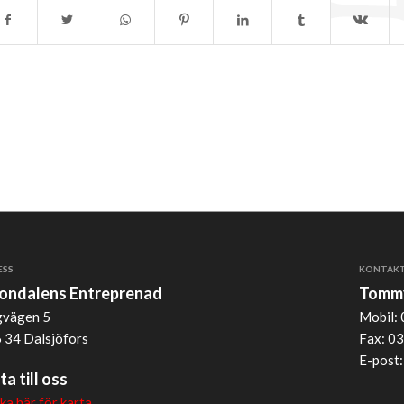
ESS
KONTAK
jondalens Entreprenad
Tommy
vägen 5
Mobil: 
 34 Dalsjöfors
Fax: 03
E-post
ta till oss
cka här för karta