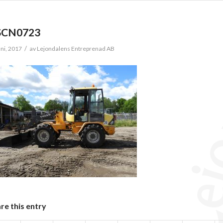
SCN0723
/
uni, 2017
av
Lejondalens Entreprenad AB
re this entry