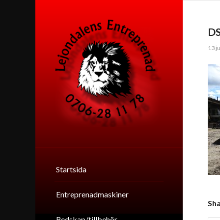
D
13 j
Startsida
Entreprenadmaskiner
Sha
Redskap/tillbehör