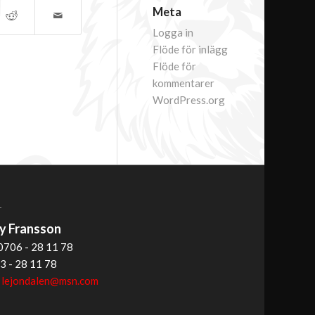
Meta
Logga in
Flöde för inlägg
Flöde för
kommentarer
WordPress.org
T
 Fransson
0706 - 28 11 78
3 - 28 11 78
:
lejondalen@msn.com