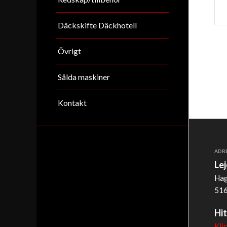
Däckskifte Däckhotell
Övrigt
Sålda maskiner
Kontakt
ADR
Le
Hag
516
Hit
Kli