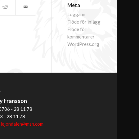
Meta
Logga in
Flöde för inlägg
Flöde för
kommentarer
WordPress.org
T
 Fransson
0706 - 28 11 78
3 - 28 11 78
:
lejondalen@msn.com