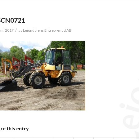
SCN0721
/
uni, 2017
av
Lejondalens Entreprenad AB
re this entry