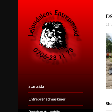
D
13 j
Startsida
Entreprenadmaskiner
Sha
Redskap/tillbehör