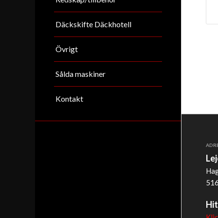
Däckskifte Däckhotell
Övrigt
Sålda maskiner
Kontakt
ADR
Le
Hag
516
Hit
Kli