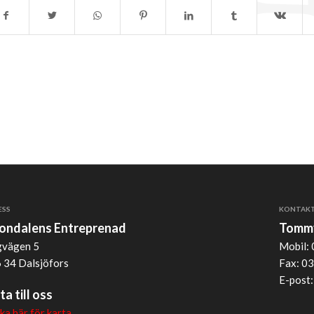
ESS
KONTAK
jondalens Entreprenad
Tommy
vägen 5
Mobil: 
 34 Dalsjöfors
Fax: 03
E-post
ta till oss
cka här för karta