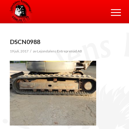
DSCN0988
/
19 juli, 2017
av
Lejondalens Entreprenad AB