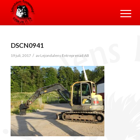
DSCN0941
/
19 juli, 2017
av
Lejondalens Entreprenad AB