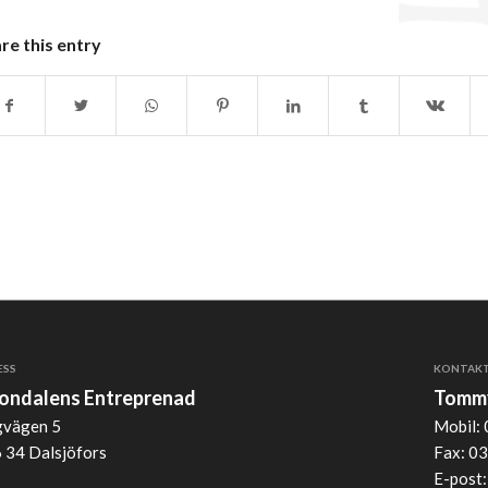
re this entry
ESS
KONTAK
jondalens Entreprenad
Tommy
vägen 5
Mobil: 
 34 Dalsjöfors
Fax: 03
E-post