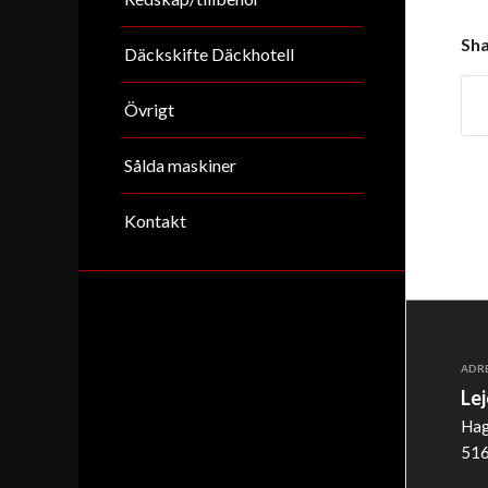
Sha
Däckskifte Däckhotell
Övrigt
Sålda maskiner
Kontakt
ADR
Le
Hag
516