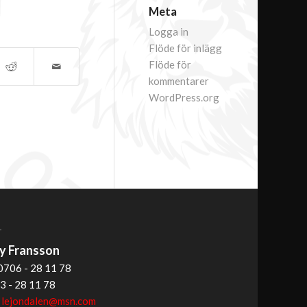
Meta
Logga in
Flöde för inlägg
Flöde för
kommentarer
WordPress.org
T
 Fransson
0706 - 28 11 78
3 - 28 11 78
:
lejondalen@msn.com