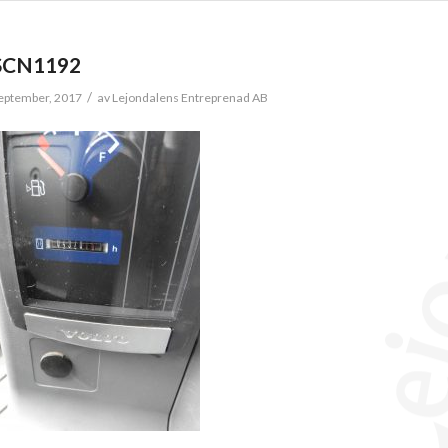
SCN1192
/
eptember, 2017
av
Lejondalens Entreprenad AB