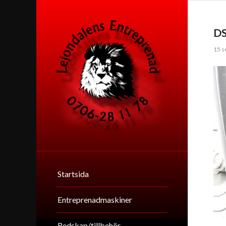
D
15 s
Startsida
Entreprenadmaskiner
Redskap/tillbehör