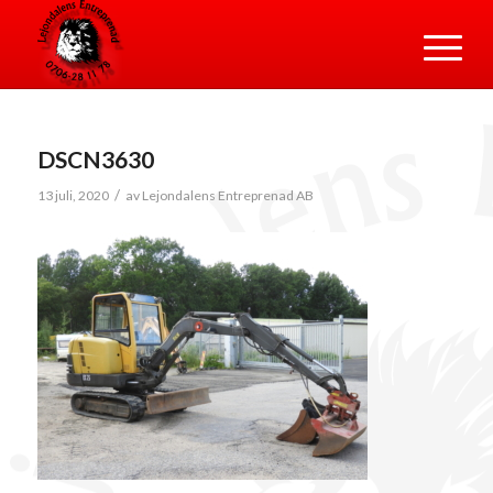
DSCN3630
/
13 juli, 2020
av
Lejondalens Entreprenad AB