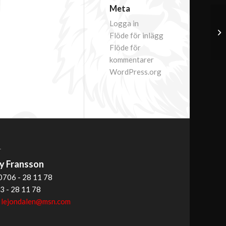
Meta
Logga in
Flöde för inlägg
Flöde för
kommentarer
WordPress.org
T
 Fransson
0706 - 28 11 78
3 - 28 11 78
:
lejondalen@msn.com