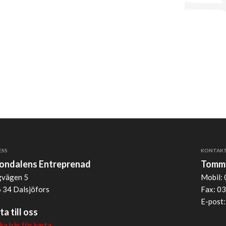
ESS
KONTAK
jondalens Entreprenad
Tommy
vägen 5
Mobil: 
 34 Dalsjöfors
Fax: 03
E-post
ta till oss
cka här för karta