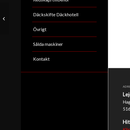
Däckskifte Däckhotell
Neuson 3503
Övrigt
Sålda maskiner
Kontakt
ADR
Le
Hag
516
Hit
Kli