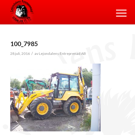
100_7985
/
28 juli, 2016
av
Lejondalens Entreprenad AB