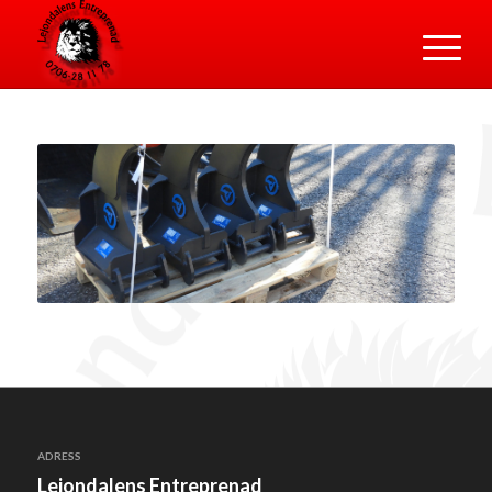
ADRESS
Lejondalens Entreprenad