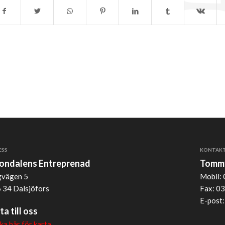
ESS
KONTAK
jondalens Entreprenad
Tommy
vägen 5
Mobil: 
 34 Dalsjöfors
Fax: 03
E-post
ta till oss
cka här för karta