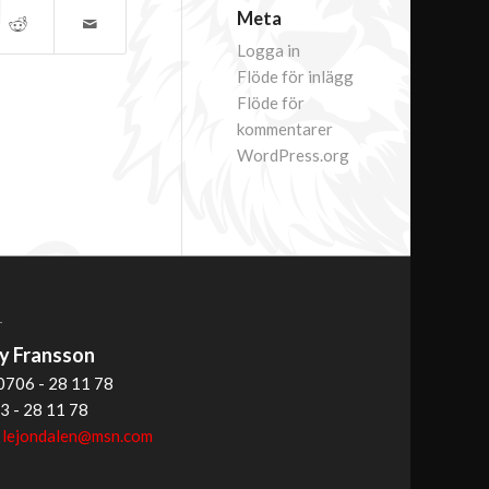
Meta
Logga in
Flöde för inlägg
Flöde för
kommentarer
WordPress.org
T
 Fransson
0706 - 28 11 78
3 - 28 11 78
:
lejondalen@msn.com