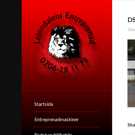
D
31 ju
Startsida
Entreprenadmaskiner
Sha
Redskap/tillbehör