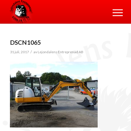
DSCN1065
/
31 juli, 2017
av
Lejondalens Entreprenad AB