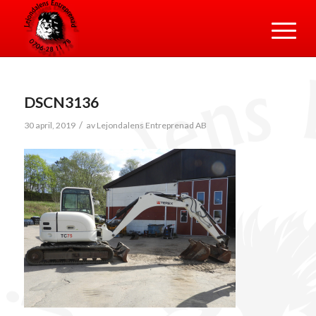
DSCN3136
/
30 april, 2019
av
Lejondalens Entreprenad AB