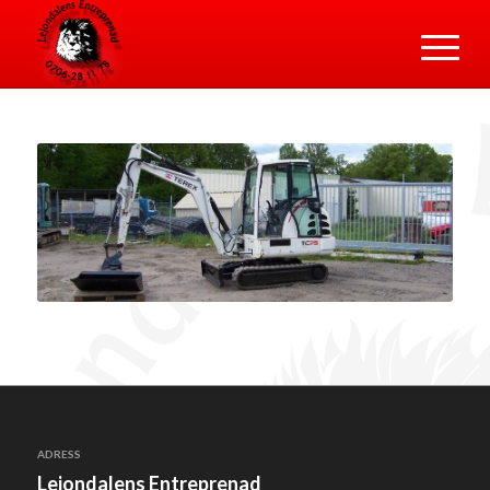
ADRESS
Lejondalens Entreprenad