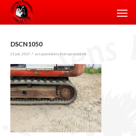
DSCN1050
/
21 juli, 2017
av
Lejondalens Entreprenad AB