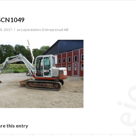
SCN1049
/
li, 2017
av
Lejondalens Entreprenad AB
re this entry