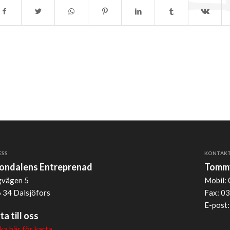
ESS
KONTAK
jondalens Entreprenad
Tommy
vägen 5
Mobil: 
 34 Dalsjöfors
Fax: 03
E-post
ta till oss
cka här för karta