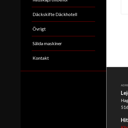
Däckskifte Däckhotell
Övrigt
Sålda maskiner
Kontakt
ADR
Le
Hag
516
Hit
Kli