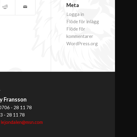
Meta
Logga in
Flöde för inlägg
Flöde för
kommentarer
WordPress.org
T
 Fransson
0706 - 28 11 78
3 - 28 11 78
:
lejondalen@msn.com