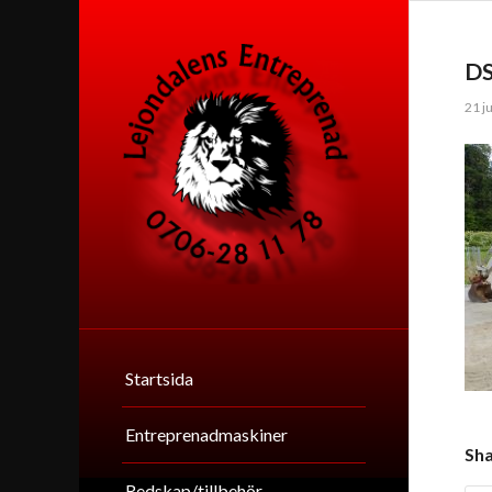
D
21 ju
Startsida
Entreprenadmaskiner
Sha
Redskap/tillbehör