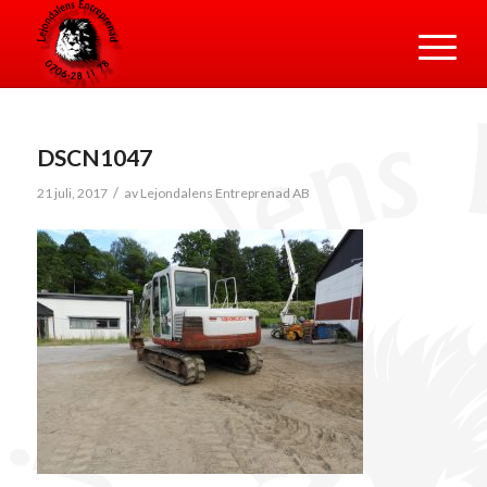
DSCN1047
/
21 juli, 2017
av
Lejondalens Entreprenad AB