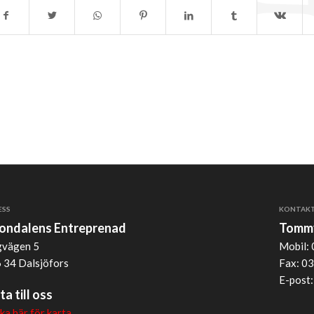
ESS
KONTAK
jondalens Entreprenad
Tommy
vägen 5
Mobil: 
 34 Dalsjöfors
Fax: 03
E-post
ta till oss
cka här för karta