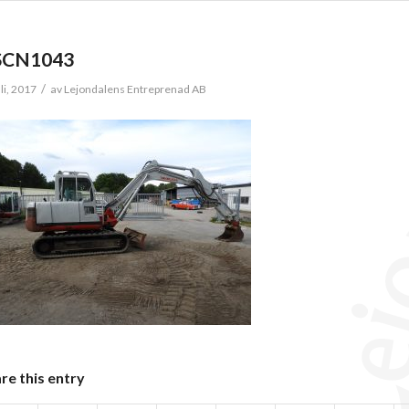
SCN1043
/
li, 2017
av
Lejondalens Entreprenad AB
re this entry