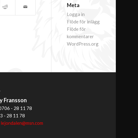
Meta
Logga in
Flöde för inlägg
Flöde för
kommentarer
WordPress.org
T
 Fransson
0706 - 28 11 78
3 - 28 11 78
:
lejondalen@msn.com