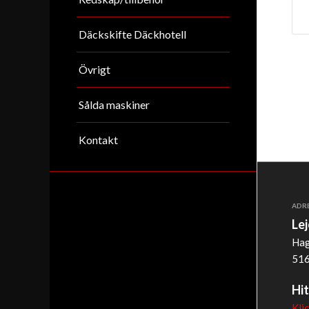
Däckskifte Däckhotell
Övrigt
Sålda maskiner
Kontakt
ADR
Le
Hag
516
Hit
Kli