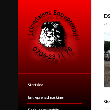
D
21 ju
Startsida
Entreprenadmaskiner
Sha
Redskap/tillbehör