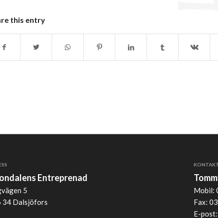
re this entry
ESS
KONTAK
jondalens Entreprenad
Tommy
vägen 5
Mobil: 
 34 Dalsjöfors
Fax: 03
E-post