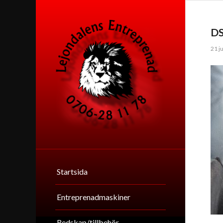
D
21 ju
Startsida
Entreprenadmaskiner
Redskap/tillbehör