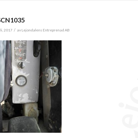
SCN1035
/
li, 2017
av
Lejondalens Entreprenad AB