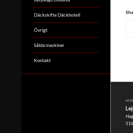
Sha
Däckskifte Däckhotell
Övrigt
Sålda maskiner
Kontakt
ADR
Le
Hag
516