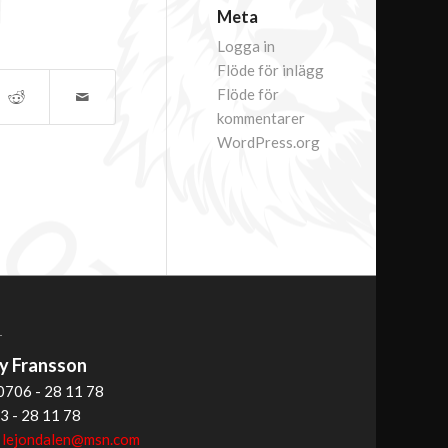
Meta
Logga in
Flöde för inlägg
Flöde för
kommentarer
WordPress.org
T
 Fransson
0706 - 28 11 78
3 - 28 11 78
:
lejondalen@msn.com