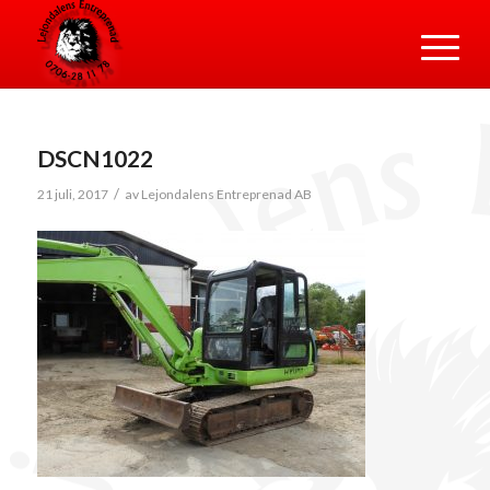
DSCN1022
/
21 juli, 2017
av
Lejondalens Entreprenad AB