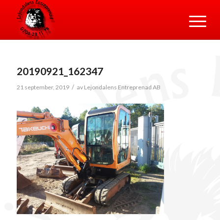
20190921_162347
/
21 september, 2019
av
Lejondalens Entreprenad AB