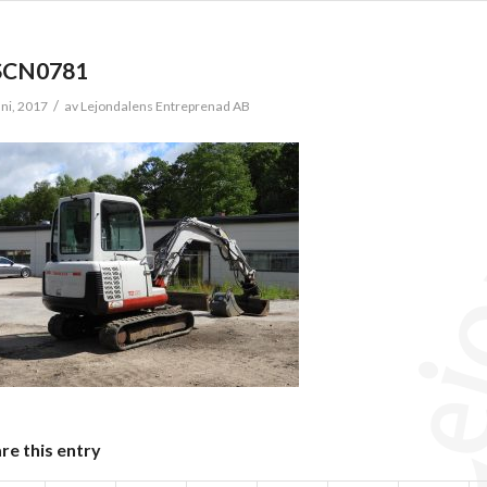
SCN0781
/
uni, 2017
av
Lejondalens Entreprenad AB
re this entry