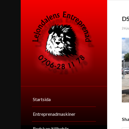
D
26 j
Startsida
Entreprenadmaskiner
Sha
Redskap/tillbehör