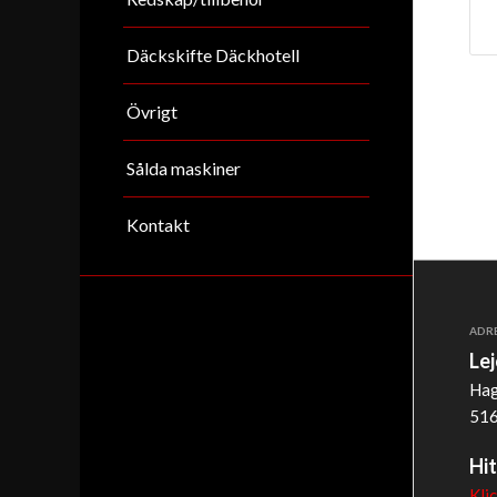
Däckskifte Däckhotell
Övrigt
Sålda maskiner
Kontakt
ADR
Le
Hag
516
Hit
Kli