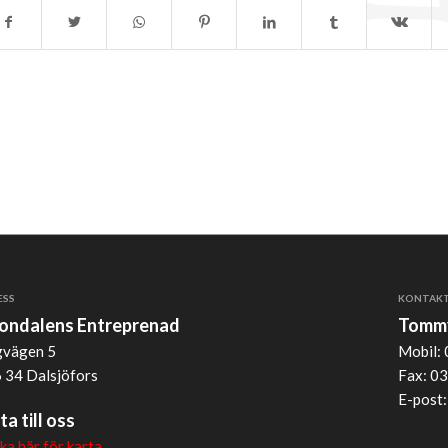
ESS
KONTAK
jondalens Entreprenad
Tommy
vägen 5
Mobil: 
 34 Dalsjöfors
Fax: 03
E-post
ta till oss
cka här för karta