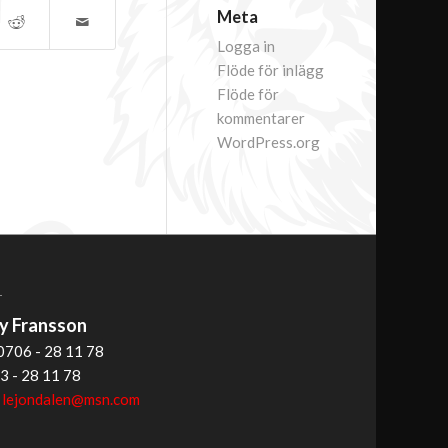
Meta
Logga in
Flöde för inlägg
Flöde för
kommentarer
WordPress.org
T
 Fransson
0706 - 28 11 78
3 - 28 11 78
:
lejondalen@msn.com