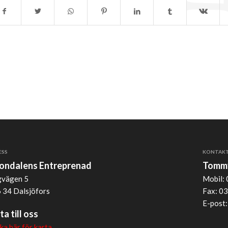
ESS
KONTAK
jondalens Entreprenad
Tommy
vägen 5
Mobil: 
 34 Dalsjöfors
Fax: 03
E-post
ta till oss
cka här för karta