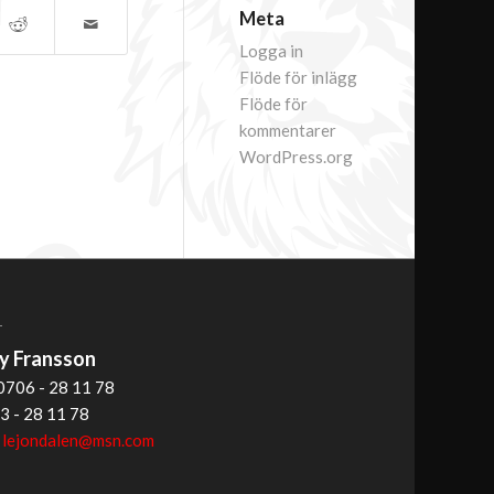
Meta
Logga in
Flöde för inlägg
Flöde för
kommentarer
WordPress.org
T
 Fransson
0706 - 28 11 78
3 - 28 11 78
:
lejondalen@msn.com