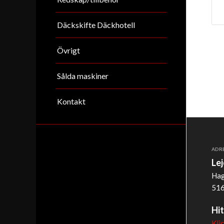
Däckskifte Däckhotell
Övrigt
Sålda maskiner
Kontakt
ADR
Le
Hag
516
Hit
Kli