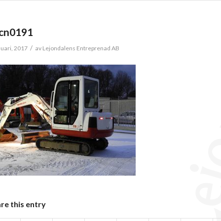
cn0191
/
nuari, 2017
av
Lejondalens Entreprenad AB
re this entry