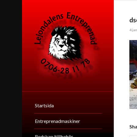
ds
4 ja
Startsida
Entreprenadmaskiner
Sha
Redskap/tillbehör