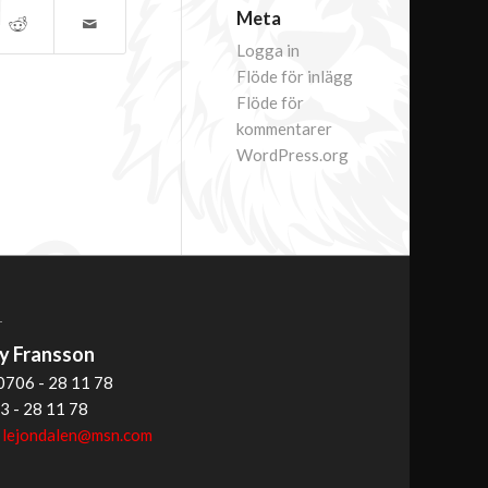
Meta
Logga in
Flöde för inlägg
Flöde för
kommentarer
WordPress.org
T
 Fransson
0706 - 28 11 78
3 - 28 11 78
:
lejondalen@msn.com