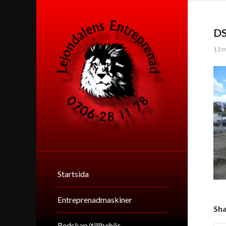
D
13 m
Startsida
Entreprenadmaskiner
Sha
Redskap/tillbehör