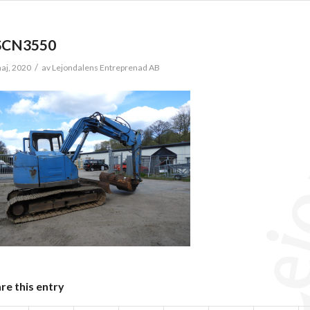
SCN3550
/
aj, 2020
av
Lejondalens Entreprenad AB
re this entry