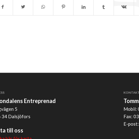
ESS
KONTAK
jondalens Entreprenad
Tommy
vägen 5
Mobil: 
 34 Dalsjöfors
Fax: 03
E-post
ta till oss
cka här för karta