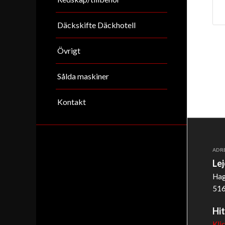
Däckskifte Däckhotell
Övrigt
Sålda maskiner
Kontakt
ADR
Le
Hag
516
Hit
Kli