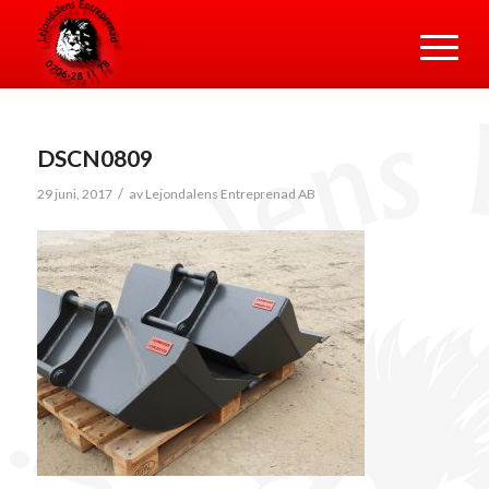
DSCN0809
/
29 juni, 2017
av
Lejondalens Entreprenad AB