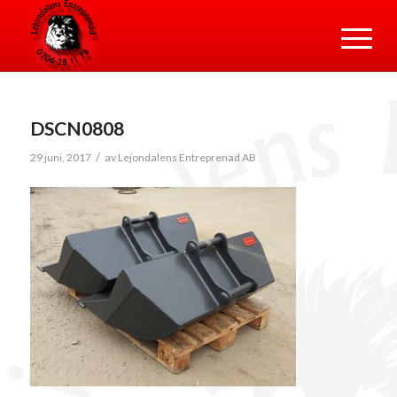
DSCN0808
/
29 juni, 2017
av
Lejondalens Entreprenad AB